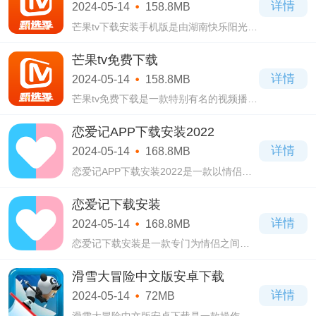
详情
2024-05-14
158.8MB
以给物
芒果tv下载安装手机版是由湖南快乐阳光互
动娱乐传媒有限公司官方打造的一款影视
播放类软件，芒果tv下载安装手机版采用简
芒果tv免费下载
洁的页面设计。
详情
2024-05-14
158.8MB
芒果tv免费下载是一款特别有名的视频播放
软件，芒果tv免费下载这款软件很多人都在
使用，而且这里的影视资源非常的丰富。
恋爱记APP下载安装2022
详情
2024-05-14
168.8MB
恋爱记APP下载安装2022是一款以情侣为
主题的恋爱聊天软件，恋爱记APP下载安装
2022这个软件只属于情侣之间的二人世
恋爱记下载安装
界。
详情
2024-05-14
168.8MB
恋爱记下载安装是一款专门为情侣之间打
造的恋爱聊天软件，不管你们是异地还是
同居还是生活在同一个城市都可以使用这
滑雪大冒险中文版安卓下载
款恋爱记下载安装软件。
详情
2024-05-14
72MB
滑雪大冒险中文版安卓下载是一款操作简