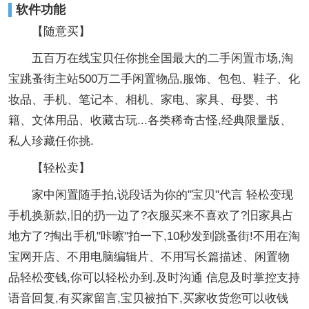
软件功能
【随意买】
五百万在线宝贝任你挑全国最大的二手闲置市场,淘
宝跳蚤街主站500万二手闲置物品,服饰、包包、鞋子、化
妆品、手机、笔记本、相机、家电、家具、母婴、书
籍、文体用品、收藏古玩...各类稀奇古怪,经典限量版、
私人珍藏任你挑.
【轻松卖】
家中闲置随手拍,说段话为你的"宝贝"代言 轻松变现
手机换新款,旧的扔一边了?衣服买来不喜欢了?旧家具占
地方了?掏出手机"咔嚓"拍一下,10秒发到跳蚤街!不用在淘
宝网开店、不用电脑编辑片、不用写长篇描述、闲置物
品轻松变钱,你可以轻松办到.及时沟通 信息及时掌控支持
语音回复,有买家留言,宝贝被拍下,买家收货您可以收钱