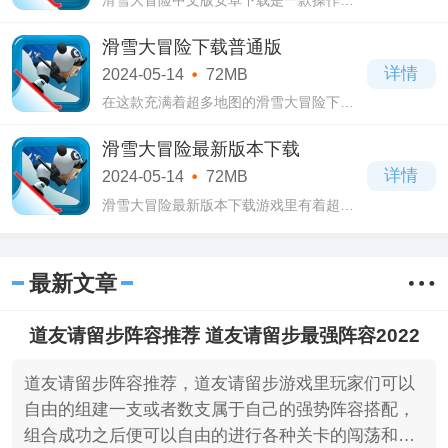
单易上手的策略冒险游戏，在这款滑雪大
冒险中文版安卓下载游戏里玩家们只需要
滑雪大冒险下载普通版
操控角色进行各种障碍物的躲避来逃离雪
详情
2024-05-14
72MB
崩即可
在这款充满着超多地图的滑雪大冒险下载
普通版游戏里玩家们可以自由的进行各种
地图的选择，这里有经典企鹅峰、师徒天
滑雪大冒险最新版本下载
竺行、神秘北极圈等八大地图，每一张地
详情
2024-05-14
72MB
图都有
滑雪大冒险最新版本下载游戏里有着超多Q
萌可爱的小动物等待着玩家们前来收集体
验，滑雪大冒险最新版本下载游戏除了有
大量的小动物之外，还有着超多炫酷的载
最新文章
具，
道友请留步阵容推荐 道友请留步最强阵容2022
道友请留步阵容推荐，道友请留步游戏里玩家们可以
自由的组建一支或者数支属于自己的强势阵容搭配，
组合成功之后便可以自由的进行各种关卡的闯荡和玩