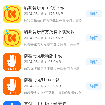
MOBA类公平竞技对抗手游。英雄联盟手游
正版下载为你带来与端游英雄联盟不变的
酷我音乐app官方下载
玩法，在这里，所有的内容都和端游几乎
详情
2024-05-16
173.5MB
如出一
酷我音乐app官方下载是一款专门为喜欢听
音乐的用户打造的音乐软件，酷我音乐app
官方下载这款软件里面拥有海量的音乐，
酷我音乐官方免费下载安装
每一首都是悦耳动听的。
详情
2024-05-16
173.5MB
酷我音乐官方免费下载安装是一款为用户
提供高品质音乐服务的互联网音乐软件，
酷我音乐官方免费下载安装采用简洁的页
前程无忧最新版下载
面设计，有着非常丰富的音乐。
详情
2024-05-16
95.9MB
前程无忧最新版下载是一款专门为招聘与
求职打造的一款生活应用软件，前程无忧
最新版下载这里拥有强大的功能，海量的
前程无忧51job下载
招聘信息。
详情
2024-05-16
95.9MB
前程无忧51job下载是一款融合海量名企，
公司的招聘资讯为一体的生活应用app，前
程无忧51job下载采用简洁的页面设计，有
支付宝手机版下载安装