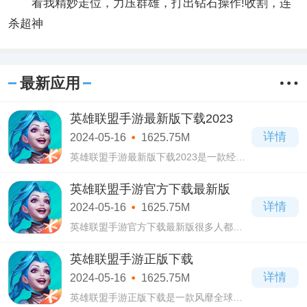
看我精妙走位，力压群雄，打出钻石操作!收割，连
杀超神
最新应用
英雄联盟手游最新版下载2023
详情
2024-05-16
1625.75M
英雄联盟手游最新版下载2023是一款经典
的MOBA推塔类公平竞技对抗手游。在英雄
联盟手游最新版下载2023中，所有的玩法
英雄联盟手游官方下载最新版
内容都与端游几乎一样，让你在体验不变
详情
2024-05-16
1625.75M
游戏内容的
英雄联盟手游官方下载最新版很多人都喜
欢的经典5V5对抗MOBA类玩法的手游。在
英雄联盟手游官方下载最新版中，你可以
英雄联盟手游正版下载
体验到一个非常震撼的游戏内容，在游戏
详情
2024-05-16
1625.75M
中，玩家
英雄联盟手游正版下载是一款风靡全球的