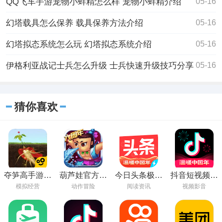
QQ飞车手游宠物小蚌精怎么样 宠物小蚌精介绍
05-16
幻塔载具怎么保养 载具保养方法介绍
05-16
幻塔拟态系统怎么玩 幻塔拟态系统介绍
05-16
伊格利亚战记士兵怎么升级 士兵快速升级技巧分享
05-16
猜你喜欢
夺笋高手游戏
葫芦娃官方免
今日头条极速
抖音短视频最
下载安装最新
费下载
版官方免费下
新版本2023
模拟经营
动作冒险
阅读资讯
视频影音
版
载