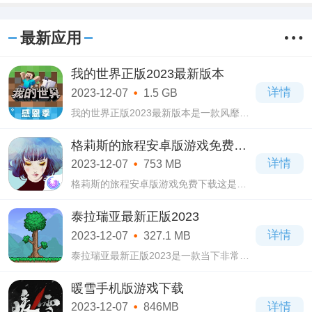
最新应用
我的世界正版2023最新版本
详情
2023-12-07
1.5 GB
我的世界正版2023最新版本是一款风靡全
球的3D沙盒类游戏，在我的世界正版2023
最新版本游戏当中采用的是一个个不同材
格莉斯的旅程安卓版游戏免费下
质的立体方块所组成的世界，玩法非常自
载
详情
2023-12-07
753 MB
由，你可
格莉斯的旅程安卓版游戏免费下载这是一
款画风非常唯美的解谜游戏。格莉斯的旅
程安卓版游戏免费下载玩家在这里将化身
泰拉瑞亚最新正版2023
为一个名叫格莉斯的少女，这个少女在生
详情
2023-12-07
327.1 MB
活中经
泰拉瑞亚最新正版2023是一款当下非常受
欢迎的2D像素沙盒类游戏，在泰拉瑞亚最
新正版2023游戏当中你可以选择自己小人
暖雪手机版游戏下载
的形象，角色生成之后，就可以进入到一
详情
2023-12-07
846MB
个随机生