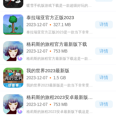
暖雪手机版游戏下载是一款超级好玩的动
作冒险类游戏，暖雪手机版游戏下载有着
高清的画质，精美的游戏画面，海量的角
泰拉瑞亚官方正版2023
色供玩家自由选择
详情
2023-12-07
327.1 MB
泰拉瑞亚官方正版2023是一款当下非常热
门受欢迎的一款手机游戏，在泰拉瑞亚官
方正版2023游戏当中你可以建造各种你想
格莉斯的旅程官方最新版下载
象当中的一切，在这里有多个游戏地图可
详情
2023-12-07
753 MB
以选择，
格莉斯的旅程官方最新版下载这是一款非
常有趣的休闲冒险游戏。格莉斯的旅程官
方最新版下载这个游戏的画面色彩非常丰
我的世界2023最新版
富，采用的是扁平化的风格，结合了一些
详情
2023-12-07
1.5 GB
比较奇
我的世界2023最新版是一款当下非常受欢
迎的3D沙盒类游戏，在我的世界2023最新
版这款游戏当中采用了像素的风格，你可
格莉斯的旅程2023安卓最新版下
以选择自己喜欢的形象进行扮演，游戏有
载
详情
2023-12-07
753 MB
生存模式
格莉斯的旅程2023安卓最新版下载这是一