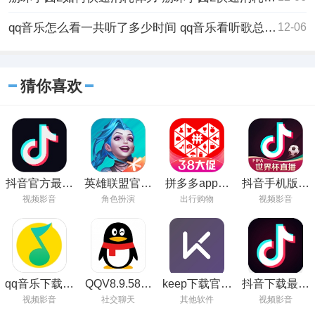
qq音乐怎么看一共听了多少时间 qq音乐看听歌总时长的方法
12-06
猜你喜欢
抖音官方最新
英雄联盟官方
拼多多app官
抖音手机版在
版下载
正版下载
方正版下载
线观看
视频影音
角色扮演
出行购物
视频影音
2023
qq音乐下载免
QQV8.9.58最
keep下载官方
抖音下载最新
费最新版2022
新版
下载
版本2023安装
视频影音
社交聊天
其他软件
视频影音