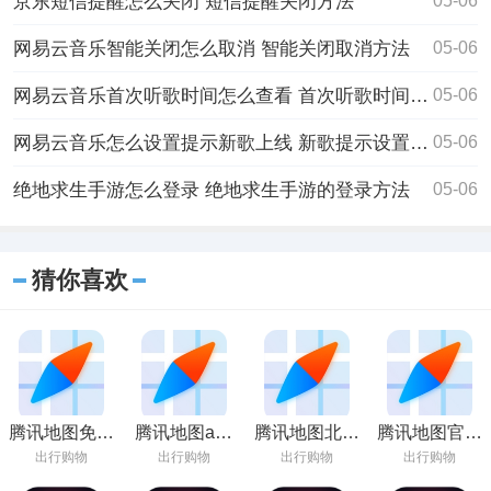
京东短信提醒怎么关闭 短信提醒关闭方法
05-06
网易云音乐智能关闭怎么取消 智能关闭取消方法
05-06
网易云音乐首次听歌时间怎么查看 首次听歌时间查看方法
05-06
网易云音乐怎么设置提示新歌上线 新歌提示设置方法
05-06
绝地求生手游怎么登录 绝地求生手游的登录方法
05-06
猜你喜欢
腾讯地图免费
腾讯地图app
腾讯地图北斗
腾讯地图官方
下载安装
官方下载
导航app最新
下载最新版
出行购物
出行购物
出行购物
出行购物
版