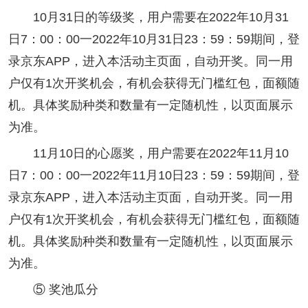
10月31日的等级奖，用户需要在2022年10月31
日7：00：00一2022年10月31日23：59：59期间，登
录京东APP，进入本活动主页面，自动开奖。同一用
户仅有1次开奖机会，有机会获得无门槛红包，面额随
机。具体奖励种类和数量有一定随机性，以页面展示
为准。
11月10日的心愿奖，用户需要在2022年11月10
日7：00：00一2022年11月10日23：59：59期间，登
录京东APP，进入本活动主页面，自动开奖。同一用
户仅有1次开奖机会，有机会获得无门槛红包，面额随
机。具体奖励种类和数量有一定随机性，以页面展示
为准。
⑤ 奖池瓜分