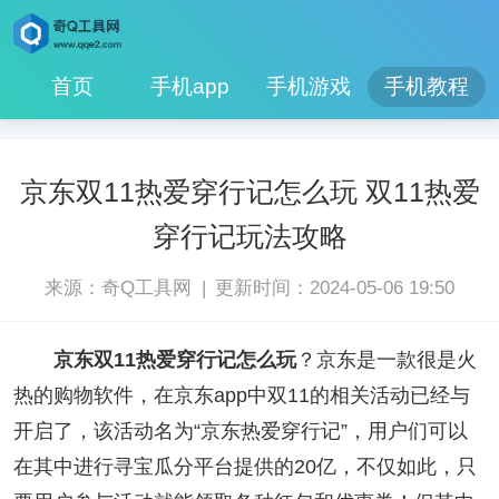
首页
手机app
手机游戏
手机教程
京东双11热爱穿行记怎么玩 双11热爱
穿行记玩法攻略
|
来源：奇Q工具网
更新时间：2024-05-06 19:50
京东双11热爱穿行记怎么玩
？京东是一款很是火
热的购物软件，在京东app中双11的相关活动已经与
开启了，该活动名为“京东热爱穿行记”，用户们可以
在其中进行寻宝瓜分平台提供的20亿，不仅如此，只