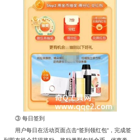
③ 每日签到
用户每日在活动页面点击“签到领红包”，完成签