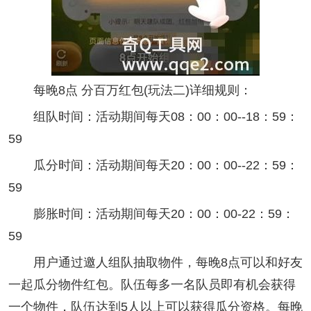
每晚8点 分百万红包(玩法二)详细规则：
组队时间：活动期间每天08：00：00--18：59：
59
瓜分时间：活动期间每天20：00：00--22：59：
59
膨胀时间：活动期间每天20：00：00-22：59：
59
用户通过邀人组队抽取物件，每晚8点可以和好友
一起瓜分物件红包。队伍每多一名队员即有机会获得
一个物件，队伍达到5人以上可以获得瓜分资格。每晚