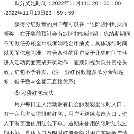
瓜分奖池时间：2022年11月11日20：00：00-
-2022年11月13日23：59：59
获得分红数量的用户都可以在上述阶段回到页面
领奖，在开奖前预计会有2小时的冻结期，冻结期期间
不可做任务领金币或者消耗金币抽奖，具体冻结时间
以页面信息为准。符合条件的用户应于开奖时间主动
进入活动页面完成开奖动作，逾期则视为瓜分资格失
效，红包不予补发。(注：分红份数越多瓜分金额越
多，但份数与金额无直接关系)
⑥ 彩蛋红包玩法
用户每日进入活动后有机会触发彩蛋限时入口，
有一定几率获得限时红包，用户可继续点击入口，进
入下游页面使用红包下单。逾期未使用的限时红包过
期不补。具体入口及限时红包金额以用户实际参与情