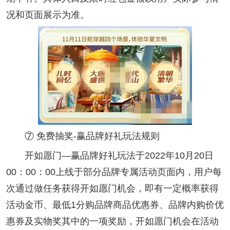
况和页面展示为准。
⑦ 免费抽奖-赢品牌好礼玩法规则
开如愿门—赢品牌好礼玩法于2022年10月20日
00：00：00上线于部分品牌专属活动页面内，用户每
次通过做任务获得开如愿门机会，即有一定概率获得
活动金币、最低1分购品牌商品优惠券、品牌内购价优
惠券及实物奖其中的一项奖励，开如愿门机会在活动