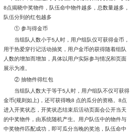
8点揭晓中奖物件，队伍命中物件越多，总数量越多，
队伍分到的红包越多
① 参与得金币
当组队人数小于5人时，用户组队仅可获得金币，
用于热爱穿行记活动抽奖，用户金币的获得随着组队
人数的增加而增加，具体以用户实际参与情况和页面
展示为准。
② 抽物件得红包
当组队人数大于等于5人时，用户组队不仅可获得
金币(规则如上)，还可获得晚8 点的瓜分的资格。8点
进入开奖状态，开奖状态结束后活动页面会公开当天
的中奖物件，由系统随机产生。用户队伍中的物件与
中奖物件匹配成功，即可瓜分当晚的奖池，队伍命中