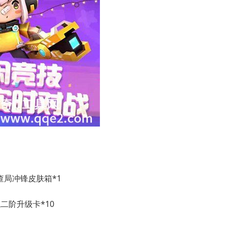
调查局冲锋皮肤箱*1
械二阶升级卡*10