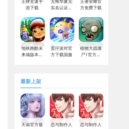
王牌竞速手
无悔华夏无
王者荣耀官
游下载
实名认证下
方免费下载
载
地铁跑酷未
蛋仔派对官
植物大战僵
来城版本下
方下载国服
尸1官方正
载
版免费下载
最新上架
天谕官方最
恋与制作人
恋与制作人