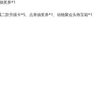
券抽奖券*1
、枪械二阶升级卡*5、点券抽奖券*1、动物聚会头饰宝箱*1