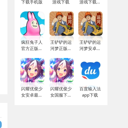
下载手机版
游戏下载
游戏下载免
费
疯狂兔子人
王铲铲的运
王铲铲的运
官方正版下
河梦正版官
河梦安卓版
载
方版下载
下载
闪耀优俊少
闪耀优俊少
百度输入法
女安卓最新
女国服下载
app下载
版下载
安装