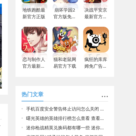
地铁跑酷最
崩坏学园2
决战平安京
新官方正版
官方版免费
最新官方正
下载
版
恋与制作人
猫和老鼠网
疯狂的库库
官方最新版
易官方下载
姆免广告版
免费
下载
热门文章
手机百度安全警告终止访问怎么关闭 关闭手机百度安全警告终止访问的方法
曙光英雄的英雄排行榜怎么查看 查看英雄排行榜操作方法
广
迷你枪战精英兑换码都有哪一些 迷你枪战精英兑换码2023大全
阻