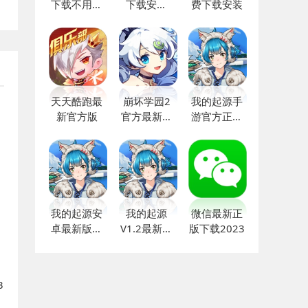
下载不用登
下载安装
费下载安装
录
2024
天天酷跑最
崩坏学园2
我的起源手
新官方版
官方最新正
游官方正版
版
下载
我的起源安
我的起源
微信最新正
卓最新版下
V1.2最新版
版下载2023
载
下载
3