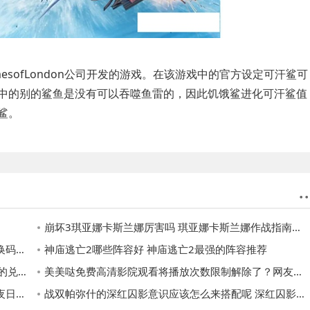
esofLondon公司开发的游戏。在该游戏中的官方设定可汗鲨可
中的别的鲨鱼是没有可以吞噬鱼雷的，因此饥饿鲨进化可汗鲨值
鲨。
崩坏3琪亚娜卡斯兰娜厉害吗 琪亚娜卡斯兰娜作战指南攻略
3一览
神庙逃亡2哪些阵容好 神庙逃亡2最强的阵容推荐
码大全
美美哒免费高清影院观看将播放次数限制解除了？网友：还支持倍速播放！
一览
战双帕弥什的深红囚影意识应该怎么来搭配呢 深红囚影意识搭配推荐