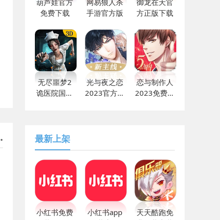
葫芦娃官方
网易狼人杀
御龙在天官
免费下载
手游官方版
方正版下载
无尽噩梦2
光与夜之恋
恋与制作人
诡医院国际
2023官方最
2023免费下
版下载
新
载
最新上架
小红书免费
小红书app
天天酷跑免