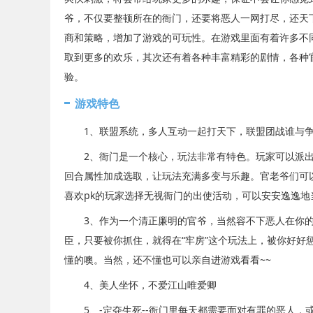
爷，不仅要整顿所在的衙门，还要将恶人一网打尽，还天
商和策略，增加了游戏的可玩性。在游戏里面有着许多不
取到更多的欢乐，其次还有着各种丰富精彩的剧情，各种
验。
游戏特色
1、联盟系统，多人互动一起打天下，联盟团战谁与争
2、衙门是一个核心，玩法非常有特色。玩家可以派出得
回合属性加成选取，让玩法充满多变与乐趣。官老爷们可
喜欢pk的玩家选择无视衙门的出使活动，可以安安逸逸地
3、作为一个清正廉明的官爷，当然容不下恶人在你的
臣，只要被你抓住，就得在“牢房”这个玩法上，被你好
懂的噢。当然，还不懂也可以亲自进游戏看看~~
4、美人坐怀，不爱江山唯爱卿
5、-定夺生死--衙门里每天都需要面对有罪的恶人，