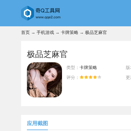
首页
→
手机游戏
→
卡牌策略
→ 极品芝麻官
极品芝麻官
类型：
卡牌策略
版
评分：
更
前往App Store下载
应用截图