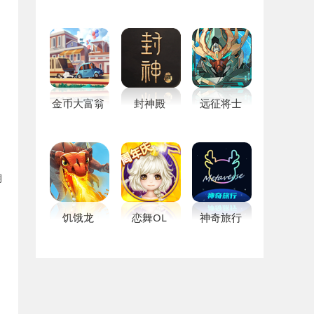
金币大富翁
封神殿
远征将士
朝
饥饿龙
恋舞OL
神奇旅行