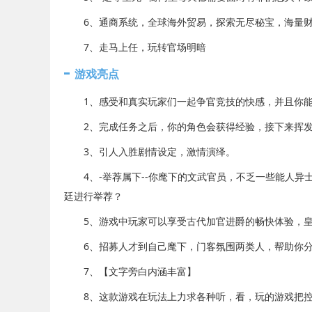
6、通商系统，全球海外贸易，探索无尽秘宝，海量财
7、走马上任，玩转官场明暗
游戏亮点
1、感受和真实玩家们一起争官竞技的快感，并且你能
2、完成任务之后，你的角色会获得经验，接下来挥发
3、引人入胜剧情设定，激情演绎。
4、-举荐属下--你麾下的文武官员，不乏一些能人异
廷进行举荐？
5、游戏中玩家可以享受古代加官进爵的畅快体验，皇
6、招募人才到自己麾下，门客氛围两类人，帮助你分
7、【文字旁白内涵丰富】
8、这款游戏在玩法上力求各种听，看，玩的游戏把控