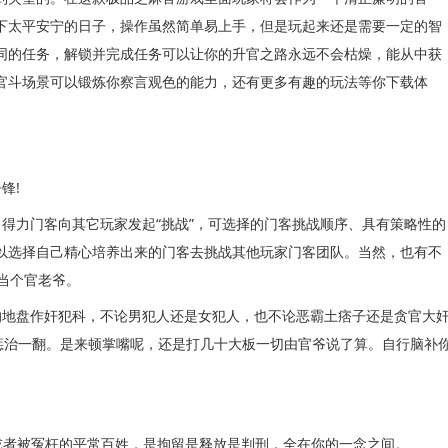
下太平安宁的日子，操作虽然简单易上手，但是玩起来还是需要一定的智
同的任务，解锁并完成任务可以让你的升官之路永远不会枯燥，能从中获
官斗场景可以锻炼你察言观色的能力，还有更多有趣的玩法等你下载体
锋!
力门客向其它玩家发起“挑战”，可选择的门客挑战顺序、具有策略性的
以选择自己精心培养出来的门客去挑战其他玩家门客团队。当然，也有不
当个官老爷。
地盘作奸犯科，不论男犯人还是女犯人，也不论恶霸土痞子还是贪官大
好惩治一翻。是来顿掌嘴呢，还是打几十大板一切由官爷说了算。自行脑补
或者被冤枉的平常百姓，是拘留是释放是判刑，全在你的一念之间。