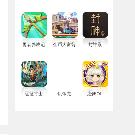
勇者养成记
金币大富翁
封神殿
远征将士
饥饿龙
恋舞OL