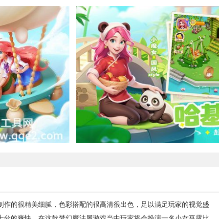
制作的很精美细腻，色彩搭配的很高清很出色，足以满足玩家的视觉盛
十分的爽快。在这款梦幻魔法屋游戏当中玩家将会扮演一名小女巫露比，