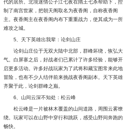
代的居所。北境迷情公子江七夜在隋王七杀帮助下，控
制了南宫世家，把朝天阁取名为夜香阁，自称夜香阁
主。夜香阁主在夜香阁内布下重重战力，使其成为一所
难攻之城。
5、天下英雄出我辈：论剑山庄
论剑山庄位于无双大陆中北部，群峰坏绕，恢弘大
气。白屏寨之后，好战者们已累计了许多经验，能够开
启更多活动。许多好战玩家为了武将和藏宝图常来此地
冒险，也有不少人结伴前来挑战夜香阁副本。天下英雄
齐聚于此，论剑群峰之巅。
6、山间云深不知处：松云峰
松云峰是一片被林木覆盖的山间道路，周围云雾缭
绕。玩家可以在山野中穿行和跳跃，感受山野间奔跑的
畅快。