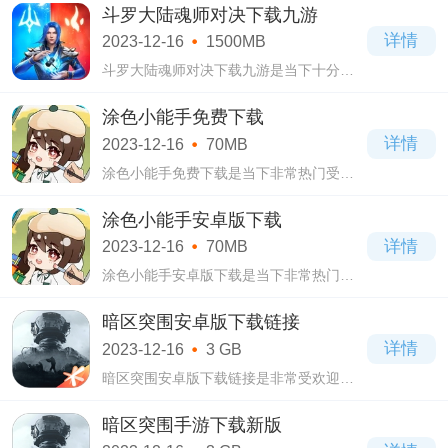
游戏，在斗罗大陆魂师对决2023最新版下
斗罗大陆魂师对决下载九游
载游戏当中讲述了唐三穿越到了斗罗大陆
详情
2023-12-16
1500MB
当中，经
斗罗大陆魂师对决下载九游是当下十分受
欢迎的卡牌策略类手机游戏，斗罗大陆魂
师对决下载九游游戏根据原著动漫正版授
涂色小能手免费下载
权改编而成，拥有着3D建模的手法，能够
详情
2023-12-16
70MB
将人物
涂色小能手免费下载是当下非常热门受到
大家喜爱的休闲益智类手机游戏，在涂色
小能手免费下载游戏当中你需要对各种不
涂色小能手安卓版下载
同的线稿来进行涂画上色，可以自由的发
详情
2023-12-16
70MB
挥自己
涂色小能手安卓版下载是当下非常热门受
到大家喜爱的休闲益智类手机游戏，涂色
小能手安卓版下载自从上线以来就深受到
暗区突围安卓版下载链接
广大网友们的喜爱，在游戏当中你能够自
详情
2023-12-16
3 GB
由的发
暗区突围安卓版下载链接是非常受欢迎的
一款由腾讯魔方工作室群出品制作的第一
人称枪战射击类手机游戏，暗区突围安卓
暗区突围手游下载新版
版下载链接游戏自从上线以来就深受到广