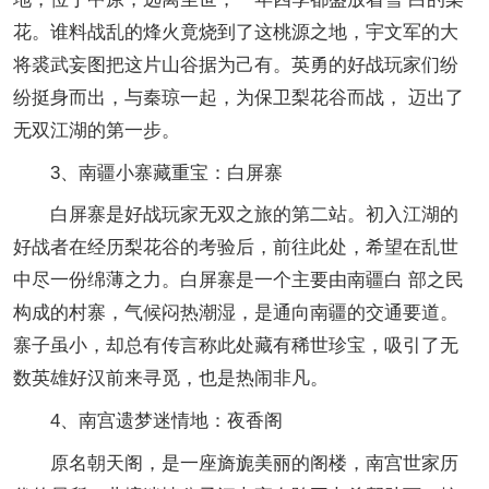
花。谁料战乱的烽火竟烧到了这桃源之地，宇文军的大
将裘武妄图把这片山谷据为己有。英勇的好战玩家们纷
纷挺身而出，与秦琼一起，为保卫梨花谷而战， 迈出了
无双江湖的第一步。
3、南疆小寨藏重宝：白屏寨
白屏寨是好战玩家无双之旅的第二站。初入江湖的
好战者在经历梨花谷的考验后，前往此处，希望在乱世
中尽一份绵薄之力。白屏寨是一个主要由南疆白 部之民
构成的村寨，气候闷热潮湿，是通向南疆的交通要道。
寨子虽小，却总有传言称此处藏有稀世珍宝，吸引了无
数英雄好汉前来寻觅，也是热闹非凡。
4、南宫遗梦迷情地：夜香阁
原名朝天阁，是一座旖旎美丽的阁楼，南宫世家历