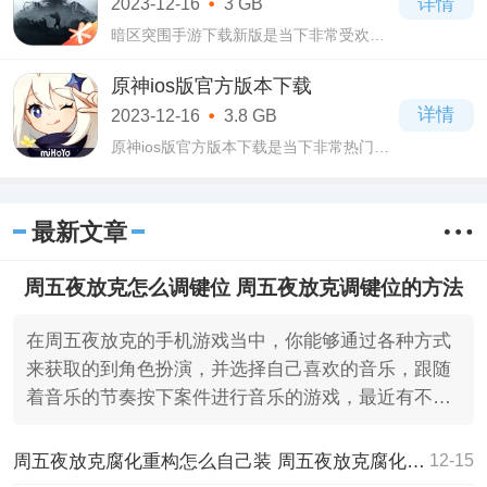
详情
2023-12-16
3 GB
大网友
暗区突围手游下载新版是当下非常受欢迎
的腾讯魔方工作室群出品制作的第一人称
枪战射击类手机游戏，在暗区突围手游下
原神ios版官方版本下载
载新版游戏当中你能够选择自己喜欢的角
详情
2023-12-16
3.8 GB
色形象
原神ios版官方版本下载是当下非常热门受
到大家喜爱的米哈游科技游戏公司出品的
开放世界社交冒险类手游，在原神ios版官
方版本下载游戏当中具备了一定的自由
最新文章
度，你能
周五夜放克怎么调键位 周五夜放克调键位的方法
在周五夜放克的手机游戏当中，你能够通过各种方式
来获取的到角色扮演，并选择自己喜欢的音乐，跟随
着音乐的节奏按下案件进行音乐的游戏，最近有不少
的小伙伴们都
周五夜放克腐化重构怎么自己装 周五夜放克腐化重构自己装的方法
12-15