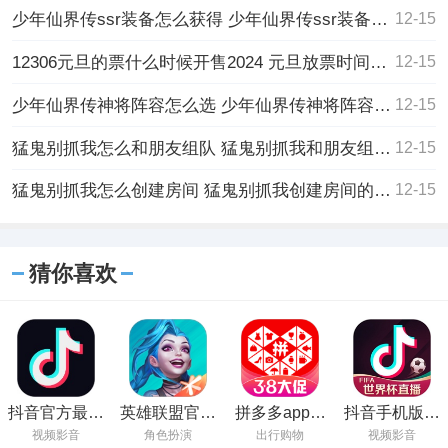
少年仙界传ssr装备怎么获得 少年仙界传ssr装备获得的方法
12-15
12306元旦的票什么时候开售2024 元旦放票时间确定
12-15
少年仙界传神将阵容怎么选 少年仙界传神将阵容选择的方法
12-15
猛鬼别抓我怎么和朋友组队 猛鬼别抓我和朋友组队的方法
12-15
猛鬼别抓我怎么创建房间 猛鬼别抓我创建房间的方法
12-15
猜你喜欢
抖音官方最新
英雄联盟官方
拼多多app官
抖音手机版在
版下载
正版下载
方正版下载
线观看
视频影音
角色扮演
出行购物
视频影音