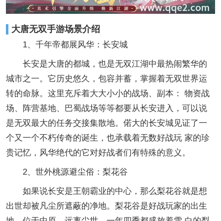
大唐无双手游场景介绍
1、千年帝都展风华：长安城
长安是大唐的都城，也是无双江湖中最热闹繁华的
城市之一。它历史悠久，包容并蓄，掌握着无双世界运
转的命脉。这里充斥着大大小小的战场、副本： 物资战
场、阵营基地、巴蜀战场等等都要从长安进入，可以说
是无双最大的任务交接集散地。偌大的长安城见证了一
个又一个不朽传奇的诞生，也承载着无数好战玩 家的珍
贵记忆，风华绝代的它对好战者们有特殊的意义。
2、世外桃源避尘俗：梨花谷
如果说长安是王朝霸业的中心，那么梨花谷就是想
出世却被凡尘所遮蔽的净地。梨花谷是好战玩家的出生
地，位于中原，远离尘世，一年四季都盛放着雪 白的梨