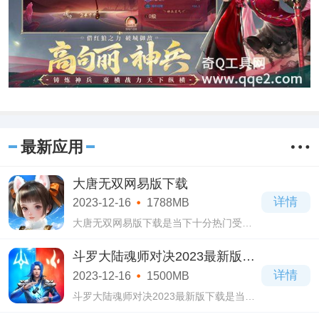
最新应用
大唐无双网易版下载
详情
2023-12-16
1788MB
大唐无双网易版下载是当下十分热门受到
大家喜爱的大型多人角色扮演类手机游
戏，大唐无双网易版下载游戏采用了国风
斗罗大陆魂师对决2023最新版下
武侠的元素画风，能够将人物以及场景都
载
详情
2023-12-16
1500MB
绘制的十
斗罗大陆魂师对决2023最新版下载是当下
非常热门受到大家喜爱的策略卡牌类手机