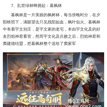
7、乱世绿林蜂拥起：暮枫林
暮枫林是一片美丽的枫树林，每当傍晚时分，在夕
阳映照下，满眼望去只见残阳如血，枫叶似火。暮枫林
中有着宇文别庄，是宇文家的老宅，本由宇文化及的好
友烈焰神君看管，然而宇文化及兵败之后，烈焰神君和
窦建德结盟，把暮枫林整个送给了窦家军