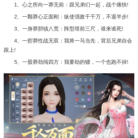
1、心之所向一莽无前：跟兄弟们一起，战个痛快!
2、一颗莽心正面刚：纵使强敌千千万，不退半步!
3、一身莽胆镇八荒：阵型塔前三尺，谁来谁死!
4、一腔莽性战无双：我将一马当先，背后兄弟自会
跟上!
5、一股莽劲闯四方：我要劫的镖，一个也跑不掉!