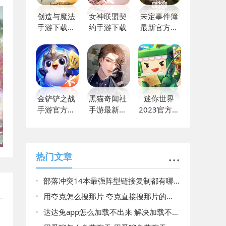
创造与魔法
女神联盟契
未定事件簿
手游下载最
约手游下载
最新官方版
新版
下载
金铲铲之战
黑猫奇闻社
迷你世界
手游官方下
手游最新版
2023官方最
载免费
下载
新下载
热门文章
部落冲突14本最强阵型链接复制都有哪些 14本最强阵型链接复制2022
用夸克怎么搜那片 夸克直接搜那片的方法
达达兔app怎么加载不出来 解决加载不出来的详细方法