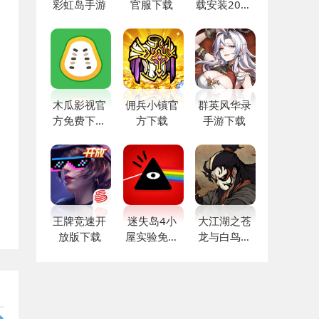
彩虹岛手游
官服下载
载安装2024
最新版免费
听歌软件
木瓜影视官
佣兵小镇官
群英风华录
方免费下载
方下载
手游下载
最新版本
王牌竞速开
迷失岛4小
大江湖之苍
放版下载
屋实验免费
龙与白鸟最
版
新版