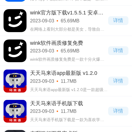
十分强大的手机阅读资讯类软件，拥有简
洁大方的页面设计，用户操作起来会无比
wink官方版下载v1.5.5.1 安卓最
的简单，丝毫难度都没有，而且还可以注
新版
详情
2023-09-03
65.69MB
册登录
在网络上看到大部分都是美女，导致自己
都有容貌焦虑了，那是你还没使用这款
wink官方版下载v1.5.5.1 安卓最新版拍摄软
wink软件画质修复免费
件，当你下载安装了之后，也可以成为大
详情
2023-09-03
65.69MB
美女，而
wink软件画质修复免费是一款十分火爆的
手机拍摄软件，也是专门喜欢拍照的用户
打造的软件，用户们可以随时进去使用，
天天马来语app最新版 v1.2.0
没有一点时间和空间限制，保证你们使用
详情
2023-09-03
11.7MB
之后都
天天马来语app最新版 v1.2.0是一款超级好
用的手机学习软件，用户们在这款天天马
来语app最新版 v1.2.0软件当中能够学习到
天天马来语手机版下载
马来西亚的语言，学起来也不会感觉到枯
详情
2023-09-03
11.7MB
燥无味
天天马来语手机版下载是一款为喜欢学习
马来语的用户打造的手机学习软件，这里
有着非常齐全的语音功能，还包含了各种