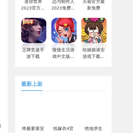
迷你世界
恋与制作人
天谕官方最
2023官方最
2023免费下
新免费
新下载
载
王牌竞速手
慢慢生活游
给娘娘请安
游下载
戏中文版下
游戏下载免
载v1.0安卓
广告版
版
最新上架
前
终极要塞安
纸嫁衣4官
绝地求生