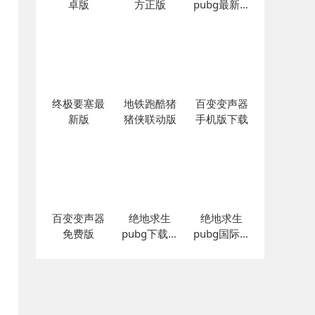
卓版
方正版
pubg最新版
本
终极要塞最
地铁跑酷猪
百变变声器
新版
猪侠联动版
手机版下载
百变变声器
绝地求生
绝地求生
免费版
pubg下载安
pubg国际服
装
官方下载