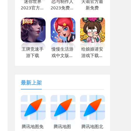
迷你世界
恋与制作人
天谕官方最
2023官方最
2023免费下
新免费
新下载
载
王牌竞速手
慢慢生活游
给娘娘请安
游下载
戏中文版下
游戏下载免
载v1.0安卓
广告版
版
最新上架
腾讯地图免
腾讯地图
腾讯地图北