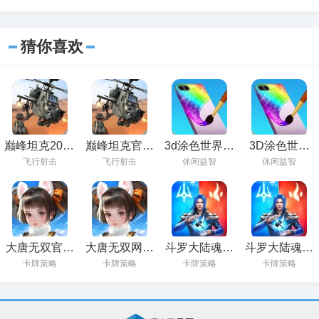
猜你喜欢
巅峰坦克2023
巅峰坦克官方
3d涂色世界免
3D涂色世界
最新版下载
正版下载
费下载安装
最新版下载
飞行射击
飞行射击
休闲益智
休闲益智
大唐无双官方
大唐无双网易
斗罗大陆魂师
斗罗大陆魂师
免费下载
版下载
对决2023最新
对决下载九游
卡牌策略
卡牌策略
卡牌策略
卡牌策略
版下载