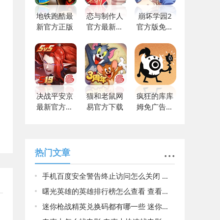
地铁跑酷最
恋与制作人
崩坏学园2
新官方正版
官方最新版
官方版免费
免费
下载
决战平安京
猫和老鼠网
疯狂的库库
最新官方正
易官方下载
姆免广告版
版
下载
热门文章
手机百度安全警告终止访问怎么关闭 关闭手机百度安全警告终止访问的方法
曙光英雄的英雄排行榜怎么查看 查看英雄排行榜操作方法
迷你枪战精英兑换码都有哪一些 迷你枪战精英兑换码2023大全