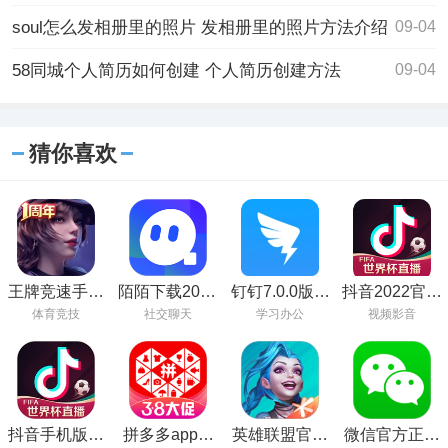
soul怎么发相册里的照片 发相册里的照片方法介绍
09-04
58同城个人简历如何创建 个人简历创建方法
09-04
猜你喜欢
王牌竞速手游
陌陌下载2023
钉钉7.0.0版下
抖音2022官方
下载
最新安装版本
载
最新版
体育竞技
社交聊天
学习办公
视频影音
手机版
抖音手机版在
拼多多app官
英雄联盟官方
微信官方正版