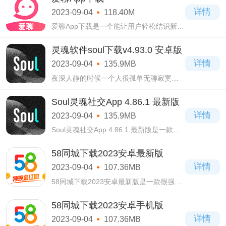
后，系统会根据用户的兴趣和喜好，为用
详情
2023-09-04
118.40M
户匹配。
爱聊App下载是一个能让用户轻松结识新朋
友和伴侣的社交软件，为广大用户提供一
个真实、高效、有趣的交友平台，让用户
灵魂软件soul下载v4.93.0 安卓版
可以在茫茫人海中寻找到心灵契合的另一
详情
2023-09-04
135.9MB
半。
夜深人静的时候一个人很孤单无聊寂寞，
那么可以来这款灵魂软件soul下载v4.93.0
安卓版软件里找人陪你一起聊天，不管是
Soul灵魂社交App 4.86.1 最新版
任何城市任何地区的人都能从中认识到，
详情
2023-09-04
135.9MB
从素未谋
Soul灵魂社交App 4.86.1 最新版是一款当
代年轻人都在使用的手机社交聊天软件，
通过这款Soul灵魂社交App 4.86.1 最新版
58同城下载2023安卓最新版
软件大家可以找到任何兴趣爱好相同的好
详情
2023-09-04
107.36MB
友，还能匹配到
58同城下载2023安卓最新版是一款很强大
的手机招聘求职软件，如果你还在找工作
还在找人，都能使用这款58同城下载2023
58同城下载2023安卓手机版
安卓最新版软件，每日都会有大量招聘信
详情
2023-09-04
107.36MB
息为你呈现