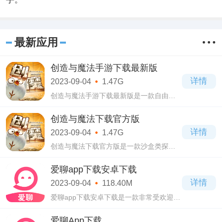
最新应用
创造与魔法手游下载最新版
详情
2023-09-04
1.47G
创造与魔法手游下载最新版是一款自由度
极高的沙盒探险游戏，玩家在游戏中可以
体验到丰富的创意玩法和广阔的魔法世
创造与魔法下载官方版
界，集探险、建造、生存和魔法等游戏元
详情
2023-09-04
1.47G
素为一体
创造与魔法下载官方版是一款沙盒类探险
游戏，因为拥有很独特的游戏玩法和丰富
的内容吸引了很多玩家下载游玩。在游戏
爱聊app下载安卓下载
中，玩家进入到了一个充满奇幻与冒险的
详情
2023-09-04
118.40M
世界。
爱聊app下载安卓下载是一款非常受欢迎的
隐身社交软件，致力于帮助用户与陌生人
进行随机匹配的聊天。当用户进入软件
爱聊App下载