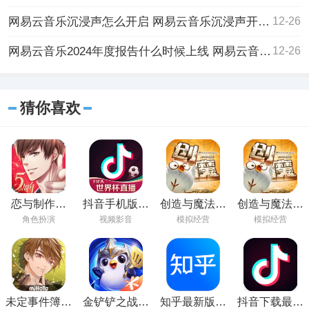
网易云音乐沉浸声怎么开启 网易云音乐沉浸声开启方法介绍
12-26
网易云音乐2024年度报告什么时候上线 网易云音乐2024年度报告上线时间一览
12-26
猜你喜欢
恋与制作人
抖音手机版在
创造与魔法手
创造与魔法下
2023免费下载
线观看
游下载最新版
载官方版
角色扮演
视频影音
模拟经营
模拟经营
未定事件簿最
金铲铲之战手
知乎最新版本
抖音下载最新