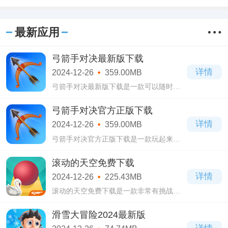
最新应用
弓箭手对决最新版下载
详情
2024-12-26
359.00MB
弓箭手对决最新版下载是一款可以随时让
你跟全国各地网友在线对决的射击游戏。
弓箭手对决最新版下载游戏中玩家的目的
弓箭手对决官方正版下载
就一个，规定回合内用手中的武器将对方
详情
2024-12-26
359.00MB
淘汰!
弓箭手对决官方正版下载是一款玩起来非
常有趣的休闲射击游戏。弓箭手对决官方
正版下载内容非常简单，就是你与其他玩
滚动的天空免费下载
家进行回合挑战，规则则是用箭将对方淘
详情
2024-12-26
225.43MB
汰掉!
滚动的天空免费下载是一款非常有挑战性
的音乐游戏。滚动的天空免费下载设计了
许多的关卡，不同的主题不同的音乐，玩
滑雪大冒险2024最新版
家也将迎接不同机关陷阱的挑战!