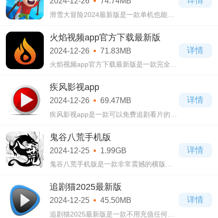
详情
2024-12-26
74.74MB
滑雪大冒险2024最新版是一款单机也能流
畅体验的休闲的动作游戏。滑雪大冒险
2024最新版游戏中给大家准备了许多的场
火焰视频app官方下载最新版
景地图，你可以前往不同的雪山挑战速度
详情
2024-12-26
71.83MB
的极限!
火焰视频app官方下载最新版是一款完全免
费的安卓端影视APP，平台内置了大量丰富
的视频资源，各种类型的影片栏目都是可
疾风影视app
以随便观看，每一种视频播放起来都可以
详情
2024-12-26
69.47MB
无限订
疾风影视app是一款可以免费追剧看片的观
影软件，用户们通过软件可以第一时间观
看最新影视，软件内置多个播放源，不用
鬼谷八荒手机版
担心看不到你想看的，大量精选的影片节
详情
2024-12-25
1.99GB
目全都
鬼谷八荒手机版是一款非常震撼的横版刷
子单人修仙冒险游戏。鬼谷八荒手机版游
戏中玩家可以体验的内容非常丰富，词条
追剧猫2025最新版
搭配，功法搭配，以及跟NPC结婚什么的!
详情
2024-12-25
45.50MB
追剧猫2025最新版是一款不用充值任何会