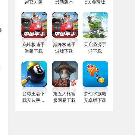
易官方版
最新版本
5.0免费版
够
巅峰极速手
巅峰极速手
天启圣源手
游版下载
游版下载
游下载
部
台球王者下
第五人格官
梦幻水族箱
载安装手机
服网易下载
安卓版下载
版