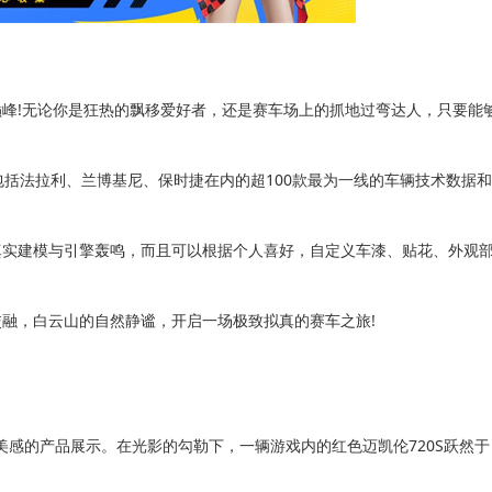
!无论你是狂热的飘移爱好者，还是赛车场上的抓地过弯达人，只要能
括法拉利、兰博基尼、保时捷在内的超100款最为一线的车辆技术数据和
实建模与引擎轰鸣，而且可以根据个人喜好，自定义车漆、贴花、外观
融，白云山的自然静谧，开启一场极致拟真的赛车之旅!
的产品展示。在光影的勾勒下，一辆游戏内的红色迈凯伦720S跃然于