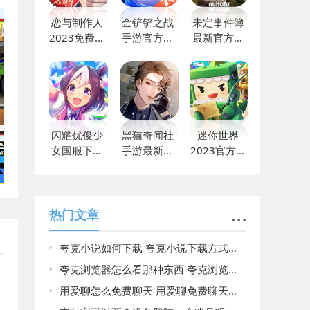
恋与制作人
金铲铲之战
未定事件簿
2023免费下
手游官方下
最新官方版
载
载免费
下载
闪耀优俊少
黑猫奇闻社
迷你世界
女国服下载
手游最新版
2023官方最
安装
下载
新下载
热门文章
夸克小说如何下载 夸克小说下载方式分享
夸克浏览器怎么看那种东西 夸克浏览器最简单的搜查方法
用爱聊怎么免费聊天 用爱聊免费聊天方法介绍