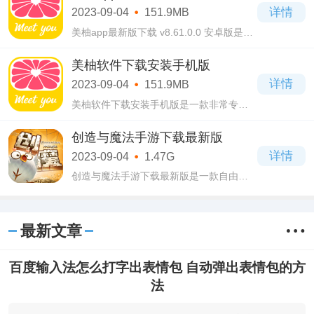
速食以及厨房用品等商品照样可以从中购
卓版
详情
2023-09-04
151.9MB
买到
美柚app最新版下载 v8.61.0.0 安卓版是由
厦门美柚股份有限公司开发的一款为女性
记录经期的生活服务软件，为用户提供了
美柚软件下载安装手机版
管理健康、解决问题、寻找闺蜜、娱乐交
详情
2023-09-04
151.9MB
流等服务
美柚软件下载安装手机版是一款非常专业
的生活服务软件，对于女性用户来说真的
非常好用，开启经期、备孕、怀孕、育儿
创造与魔法手游下载最新版
四大模式，让你更好的更健康的怀孕，在
详情
2023-09-04
1.47G
此期间
创造与魔法手游下载最新版是一款自由度
极高的沙盒探险游戏，玩家在游戏中可以
体验到丰富的创意玩法和广阔的魔法世
界，集探险、建造、生存和魔法等游戏元
最新文章
素为一体
百度输入法怎么打字出表情包 自动弹出表情包的方
法