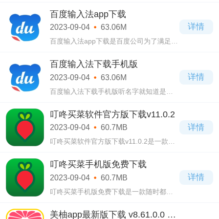
和美少女元素结合在一起的模拟养成游
戏，游戏基于现实世界中的赛马比赛，并
百度输入法app下载
赋予每匹赛马独特的形象和人物设定。
详情
2023-09-04
63.06M
百度输入法app下载是百度公司为了满足广
大用户文字输入需求而开发的智能输入法
软件，这款软件依旧凭借着强大的功能和
百度输入法下载手机版
人性化的设计，得到了很多用户的喜爱。
详情
2023-09-04
63.06M
百度输入法下载手机版听名字就知道是由
非常著名的百度公司推出的智能输入法软
件，主要支持中文输入，但是用户也可以
叮咚买菜软件官方版下载v11.0.2
随时切换到英文键盘。
详情
2023-09-04
60.7MB
叮咚买菜软件官方版下载v11.0.2是一款使
用起来很方便的手机线上购物软件，在这
款叮咚买菜软件官方版下载v11.0.2软件当
叮咚买菜手机版免费下载
中拥有海量的商品资源，品类齐全，有新
详情
2023-09-04
60.7MB
鲜蔬菜
叮咚买菜手机版免费下载是一款随时都可
以使用的手机线上购物软件。软件中为用
户提供了新鲜水果蔬菜、南北干货、方便
美柚app最新版下载 v8.61.0.0 安