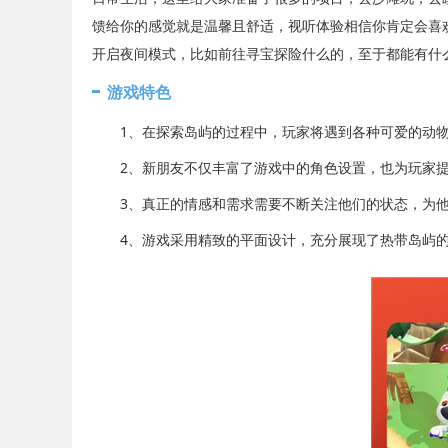
馈给你的感觉就是温馨且舒适，视听体验相信你肯定会喜
开启夜间模式，比如前往寻宝探险什么的，至于都能有什
游戏特色
1、在探索岛屿的过程中，玩家将遇到各种可爱的动物
2、新朋友不仅丰富了游戏中的角色设置，也为玩家提
3、真正的情感和需求需要不断关注他们的状态，为他
4、游戏采用精致的平面设计，充分展现了热带岛屿的