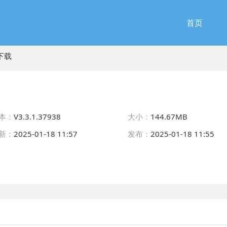
首页
下载
本：
V3.3.1.37938
大小：
144.67MB
新：
2025-01-18 11:57
发布：
2025-01-18 11:55