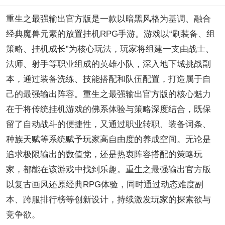
重生之最强输出官方版是一款以暗黑风格为基调、融合
经典魔兽元素的放置挂机RPG手游。游戏以“刷装备、组
策略、挂机成长”为核心玩法，玩家将组建一支由战士、
法师、射手等职业组成的英雄小队，深入地下城挑战副
本，通过装备洗练、技能搭配和队伍配置，打造属于自
己的最强输出阵容。重生之最强输出官方版的核心魅力
在于将传统挂机游戏的佛系体验与策略深度结合，既保
留了自动战斗的便捷性，又通过职业转职、装备词条、
种族天赋等系统赋予玩家高自由度的养成空间。无论是
追求极限输出的数值党，还是热衷阵容搭配的策略玩
家，都能在该游戏中找到乐趣。重生之最强输出官方版
以复古画风还原经典RPG体验，同时通过动态难度副
本、跨服排行榜等创新设计，持续激发玩家的探索欲与
竞争欲。