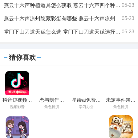
燕云十六声种植道具怎么获取 燕云十六声四个种植道具获取方法
05-23
燕云十六声凉州隐藏彩蛋有哪些 燕云十六声凉州隐藏彩蛋任务攻略
05-23
掌门下山刀道天赋怎么选 掌门下山刀道天赋选择推荐
05-23
猜你喜欢
抖音短视频最
恋与制作人
星绘ai免费版
未定事件簿最
app
新版本2023
2023免费下载
新官方版下载
视频影音
角色扮演
学习办公
角色扮演