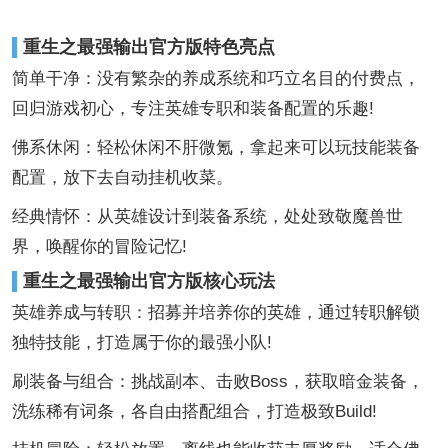
重生之最强输出官方版特色亮点
简单干净：没有繁杂的养成系统和巧立名目的付费点，
回归游戏初心，专注英雄专职和装备配置的乐趣!
佛系休闲：轻松休闲不肝微氪，拿起来可以玩技能装备
配置，放下去自动挂机收菜。
经典情怀：从英雄设计到装备系统，处处致敬魔兽世
界，唤醒你的冒险记忆!
重生之最强输出官方版核心玩法
英雄养成与转职：招募并培养你的英雄，通过转职解锁
独特技能，打造属于你的最强小队!
刷装备与组合：挑战副本、击败Boss，获取暗金装备，
洗练稀有词条，各自由搭配组合，打造极致Build!