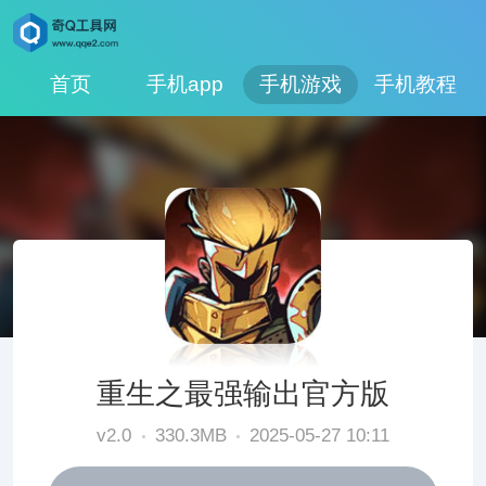
首页
手机app
手机游戏
手机教程
重生之最强输出官方版
v2.0
330.3MB
2025-05-27 10:11