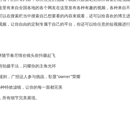
这里有来自全国各地的各个网友在这里发布各种有趣的视频，各种来自不
可以在搜索栏当中搜索自己想要看的内容来观看，还可以给喜欢的博主进
视频，让你自由的定制专属于自己的平台，你还可以给任意的短视频进行
伴随节奏尽情在镜头前抖腿起飞
拍摄手法，闪耀你的主角光环
，广招达人参与挑战，彰显“owner”荣耀
种特效滤镜，让你的每一面都完美
，所有细节完美展现。