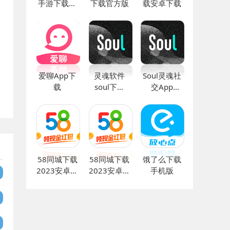
手游下载最
下载官方版
载安卓下载
新版
爱聊App下
灵魂软件
Soul灵魂社
载
soul下载
交App
v4.93.0 安
4.86.1 最新
卓版
版
58同城下载
58同城下载
饿了么下载
2023安卓最
2023安卓手
手机版
新版
机版