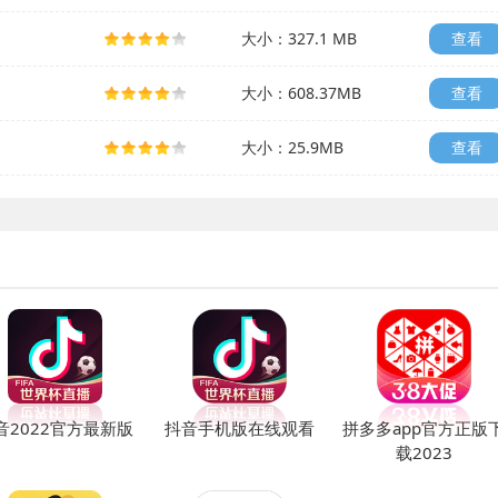
大小：327.1 MB
查看
大小：608.37MB
查看
大小：25.9MB
查看
音2022官方最新版
抖音手机版在线观看
拼多多app官方正版
载2023