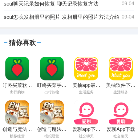
soul聊天记录如何恢复 聊天记录恢复方法
09-04
soul怎么发相册里的照片 发相册里的照片方法介绍
09-04
猜你喜欢
叮咚买菜软件
叮咚买菜手机
美柚app最新
美柚软件下载
官方版下载
版免费下载
版下载
安装手机版
出行购物
出行购物
生活服务
生活服务
v11.0.2
v8.61.0.0 安
卓版
创造与魔法手
创造与魔法下
爱聊app下载
爱聊App下载
游下载最新版
载官方版
安卓下载
模拟经营
模拟经营
社交聊天
社交聊天