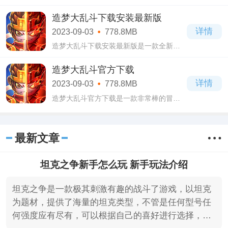
的角色扮演类游戏，神武4手游正版下载
4.5.78游戏画面设计的极其精美，具有中国
造梦大乱斗下载安装最新版
仙侠风格，让人看起来焕然一新，还会有
详情
2023-09-03
778.8MB
种身临其
造梦大乱斗下载安装最新版是一款全新推
出的公平moba竞技与roguelike冒险类手
游，该作延续了造梦系列的剧情，同时又
造梦大乱斗官方下载
进行了创新，让玩家们体验到全新的游戏
详情
2023-09-03
778.8MB
体验，玩起
造梦大乱斗官方下载是一款非常棒的冒险
类游戏，在这款造梦大乱斗官方下载游戏
当中拥有精美细腻的画面场景，更有随机
地图，每局地形和资源刷新的都是不一样
最新文章
的，可
坦克之争新手怎么玩 新手玩法介绍
坦克之争是一款极其刺激有趣的战斗了游戏，以坦克
为题材，提供了海量的坦克类型，不管是任何型号任
何强度应有尽有，可以根据自己的喜好进行选择，还