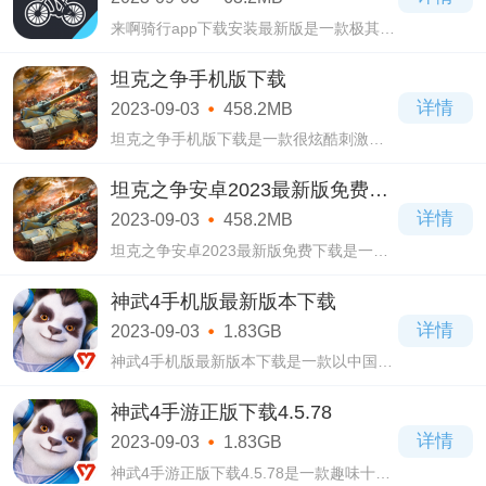
来啊骑行app下载安装最新版是一款极其好
用的手机运动软件，这款来啊骑行app下载
安装最新版软件界面设计的十分简洁清
坦克之争手机版下载
爽，操作起来很简单易上手，一点难度都
详情
2023-09-03
458.2MB
没有，这
坦克之争手机版下载是一款很炫酷刺激的
坦克游戏，在这款坦克之争手机版下载游
戏当中主要就是从基础的收集资源和升级
坦克之争安卓2023最新版免费下
建筑开始，在开放的世界地图里面可自由
载
详情
2023-09-03
458.2MB
去冒险
坦克之争安卓2023最新版免费下载是一款
全新推出的坦克射击类游戏，整个游戏画
面设计的十分精美细腻，有着各种各样的
神武4手机版最新版本下载
画面场景，足以满足玩家的视觉盛宴，相
详情
2023-09-03
1.83GB
信大家
神武4手机版最新版本下载是一款以中国仙
侠为风格的rpg手游，融合了竞技、副本、
爆装、门派等玩法，让玩家们体验起来十
神武4手游正版下载4.5.78
分有趣，一点都不会感觉到无聊，操作起
详情
2023-09-03
1.83GB
来十
神武4手游正版下载4.5.78是一款趣味十足