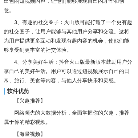
出色的短视频内容，让他们能够展现自己的才华和创
意。
3、有趣的社交圈子：火山版可能打造了一个更有趣
的社交圈子，让用户能够与其他用户分享和交流。这将
为用户提供更多互动和发现有趣内容的机会，使他们能
够享受到更丰富的社交体验。
4、分享美好生活：抖音火山版最新版本鼓励用户分
享自己的美好生活。用户可以通过短视频展示自己的日
常、旅行、美食等内容，与他人分享快乐和灵感。
软件优势
【兴趣推荐】
网络领先的大数据分析，全面掌握你的兴趣，推荐
属于你的精彩视频。
【海量视频】