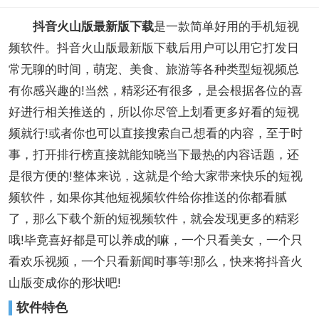
抖音火山版最新版下载
是一款简单好用的手机短视
频软件。抖音火山版最新版下载后用户可以用它打发日
常无聊的时间，萌宠、美食、旅游等各种类型短视频总
有你感兴趣的!当然，精彩还有很多，是会根据各位的喜
好进行相关推送的，所以你尽管上划看更多好看的短视
频就行!或者你也可以直接搜索自己想看的内容，至于时
事，打开排行榜直接就能知晓当下最热的内容话题，还
是很方便的!整体来说，这就是个给大家带来快乐的短视
频软件，如果你其他短视频软件给你推送的你都看腻
了，那么下载个新的短视频软件，就会发现更多的精彩
哦!毕竟喜好都是可以养成的嘛，一个只看美女，一个只
看欢乐视频，一个只看新闻时事等!那么，快来将抖音火
山版变成你的形状吧!
软件特色