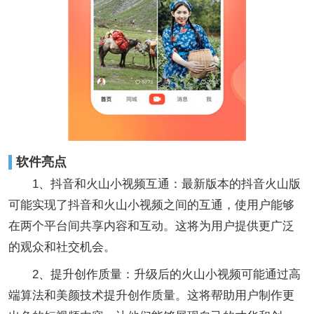
软件亮点
1、抖音和火山小视频互通：最新版本的抖音火山版
可能实现了抖音和火山小视频之间的互通，使用户能够
在两个平台间共享内容和互动。这将为用户提供更广泛
的观众和社交机会。
2、提升创作质量：升级后的火山小视频可能通过高
端算法和美颜技术提升创作质量。这将帮助用户制作更