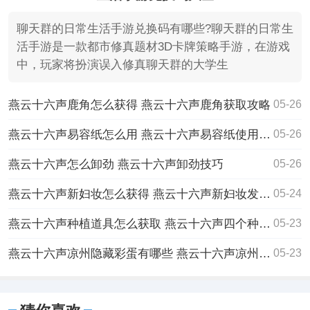
聊天群的日常生活手游兑换码有哪些?聊天群的日常生
活手游是一款都市修真题材3D卡牌策略手游，在游戏
中，玩家将扮演误入修真聊天群的大学生
燕云十六声鹿角怎么获得 燕云十六声鹿角获取攻略
05-26
燕云十六声易容纸怎么用 燕云十六声易容纸使用方法
05-26
燕云十六声怎么卸劲 燕云十六声卸劲技巧
05-26
燕云十六声新妇妆怎么获得 燕云十六声新妇妆发饰获取方法
05-24
燕云十六声种植道具怎么获取 燕云十六声四个种植道具获取方法
05-23
燕云十六声凉州隐藏彩蛋有哪些 燕云十六声凉州隐藏彩蛋任务攻略
05-23