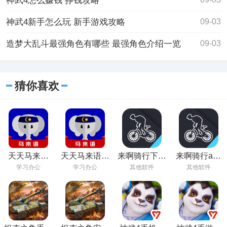
神武4怎么赚钱 挣钱攻略
神武4新手怎么玩 新手游戏攻略
09-03
造梦大乱斗最强角色有哪些 最强角色介绍一览
09-03
猜你喜欢
天天马来语
天天马来语手
来啊骑行下载
来啊骑行app
app最新版
机版下载
安卓版
下载安装最新
学习办公
学习办公
其他软件
其他软件
v1.2.0
版