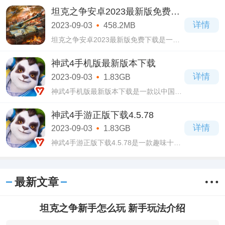
戏当中主要就是从基础的收集资源和升级
坦克之争安卓2023最新版免费下
建筑开始，在开放的世界地图里面可自由
载
详情
2023-09-03
458.2MB
去冒险
坦克之争安卓2023最新版免费下载是一款
全新推出的坦克射击类游戏，整个游戏画
面设计的十分精美细腻，有着各种各样的
神武4手机版最新版本下载
画面场景，足以满足玩家的视觉盛宴，相
详情
2023-09-03
1.83GB
信大家
神武4手机版最新版本下载是一款以中国仙
侠为风格的rpg手游，融合了竞技、副本、
爆装、门派等玩法，让玩家们体验起来十
神武4手游正版下载4.5.78
分有趣，一点都不会感觉到无聊，操作起
详情
2023-09-03
1.83GB
来十
神武4手游正版下载4.5.78是一款趣味十足
的角色扮演类游戏，神武4手游正版下载
4.5.78游戏画面设计的极其精美，具有中国
仙侠风格，让人看起来焕然一新，还会有
最新文章
种身临其
坦克之争新手怎么玩 新手玩法介绍