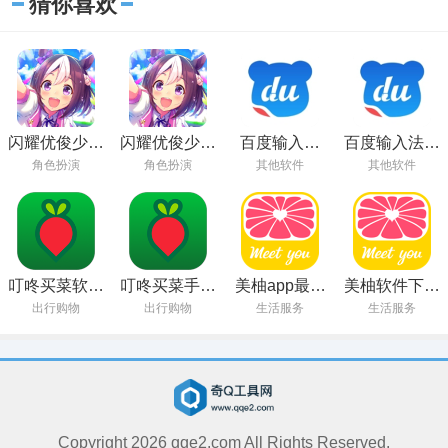
猜你喜欢
闪耀优俊少女
闪耀优俊少女
百度输入法
百度输入法下
安卓最新版下
国服下载安装
app下载
载手机版
角色扮演
角色扮演
其他软件
其他软件
载
叮咚买菜软件
叮咚买菜手机
美柚app最新
美柚软件下载
官方版下载
版免费下载
版下载
安装手机版
出行购物
出行购物
生活服务
生活服务
v11.0.2
v8.61.0.0 安
卓版
Copyright
2026
qqe2.com All Rights Reserved.