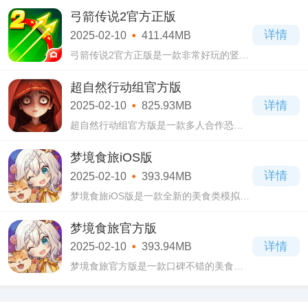
家准备了大量的关卡，玩家要做的就是从
弓箭传说2官方正版
3D场景中不断翻找出三个相同物品进行消
详情
2025-02-10
411.44MB
除。
弓箭传说2官方正版是一款非常好玩的竖版
动作游戏。弓箭传说2官方正版的操作很简
单，只需要控制角色走位就行了，停下时
超自然行动组官方版
会自动进行攻击，没有丝毫的难度!
详情
2025-02-10
825.93MB
超自然行动组官方版是一款多人合作恐怖
冒险游戏，这款游戏充满恐怖气氛，玩家
需要和小伙伴们组成强大的队伍开启全新
梦境食旅iOS版
的探索之旅，游戏中拥有很多的副本关卡
详情
2025-02-10
393.94MB
和遗迹
梦境食旅iOS版是一款全新的美食类模拟经
营养成游戏，玩家可以不断的在这款游戏
中感受到美食制作经验的休闲乐趣，充分
梦境食旅官方版
的融合了很多趣味小游戏玩法。
详情
2025-02-10
393.94MB
梦境食旅官方版是一款口碑不错的美食类
模拟经营养成手游，该游戏集合了养成，
冒险，经营等一系列元素，从收集失落的
菜谱再到美食制作，员工招募等众多趣味