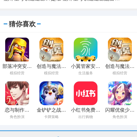
猜你喜欢
部落冲突安卓
创造与魔法手
小翼管家安卓
创造与魔法下
版最新版本下
游下载最新版
最新版下载
载官方版
模拟经营
模拟经营
生活服务
模拟经营
载2023
恋与制作人
金铲铲之战手
小红书免费下
闪耀优俊少女
2023免费下载
游官方下载免
载不用登录
安卓最新版下
角色扮演
卡牌策略
出行购物
角色扮演
费
载