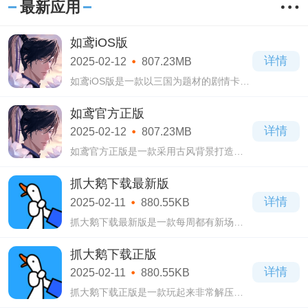
最新应用
如鸢iOS版
详情
2025-02-12
807.23MB
如鸢iOS版是一款以三国为题材的剧情卡牌
手游，游戏结合了养成，卡牌，剧情等众
多玩法，并且加入了很多的剧情闯关元
如鸢官方正版
素，每位玩家都可以在游戏中解锁自己喜
详情
2025-02-12
807.23MB
欢的帅气
如鸢官方正版是一款采用古风背景打造的
女性向游戏剧情养成类手游，这款游戏拥
有完整的剧情设定，还拥有很多不同的剧
抓大鹅下载最新版
情系统发展，每位玩家都可以在游戏中解
详情
2025-02-11
880.55KB
锁不同
抓大鹅下载最新版是一款每周都有新场景
的休闲消除游戏。抓大鹅下载最新版相比
羊了个羊等2D消除游戏还是很有优势的，
抓大鹅下载正版
3D场景和物理引擎，埋在下面的也能被颠
详情
2025-02-11
880.55KB
上来!
抓大鹅下载正版是一款玩起来非常解压的
3D消除游戏。抓大鹅下载正版游戏中给大