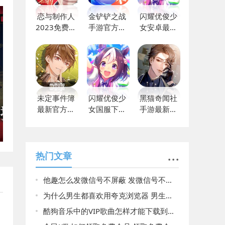
恋与制作人
金铲铲之战
闪耀优俊少
2023免费下
手游官方下
女安卓最新
载
载免费
版下载
未定事件簿
闪耀优俊少
黑猫奇闻社
最新官方版
女国服下载
手游最新版
下载
安装
下载
热门文章
他趣怎么发微信号不屏蔽 发微信号不屏蔽方法介绍
为什么男生都喜欢用夸克浏览器 男生都喜欢用夸克浏览器原因揭晓
酷狗音乐中的VIP歌曲怎样才能下载到本地 VIP歌曲下载本地教程