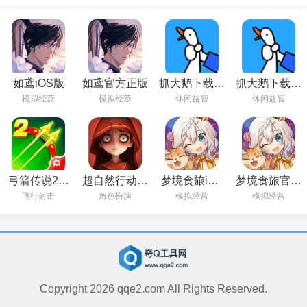
如鸢iOS版
如鸢官方正版
抓大鹅下载最
抓大鹅下载正
新版
版
模拟经营
模拟经营
休闲益智
休闲益智
弓箭传说2官
超自然行动组
梦境食旅iOS
梦境食旅官方
方正版
官方版
版
版
飞行射击
角色扮演
模拟经营
模拟经营
Copyright
2026
qqe2.com All Rights Reserved.