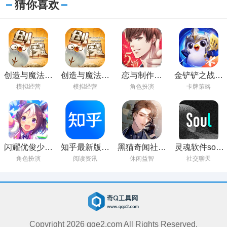
猜你喜欢
创造与魔法手
创造与魔法下
恋与制作人
金铲铲之战手
游下载最新版
载官方版
2023免费下载
游官方下载免
模拟经营
模拟经营
角色扮演
卡牌策略
费
闪耀优俊少女
知乎最新版本
黑猫奇闻社手
灵魂软件soul
安卓最新版下
下载v9.17.0
游最新版下载
下载v4.93.0
角色扮演
阅读资讯
休闲益智
社交聊天
载
安卓版
安卓版
Copyright
2026
qqe2.com All Rights Reserved.