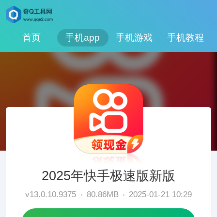
首页
手机app
手机游戏
手机教程
2025年快手极速版新版
v13.0.10.9375
80.86MB
2025-01-21 10:29