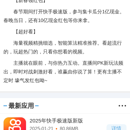
【新春领红包】
春节期间打开快手极速版，参与集卡瓜分1亿现金。
春晚当日，还有10亿现金红包等你来拿。
【超好看】
海量视频精挑细选，智能算法精准推荐。看超流行
的，玩超热门的，只看你想看的视频。
主播就在眼前，与你热力互动。直播间PK新玩法频
出，即时对战刺激好看，谁赢由你说了算！更有主播不
定时 壕气发红包呦~
最新应用
2025年快手极速版新版
详情
2025-01-21
80.86MB