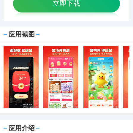
立即下载
应用截图
应用介绍