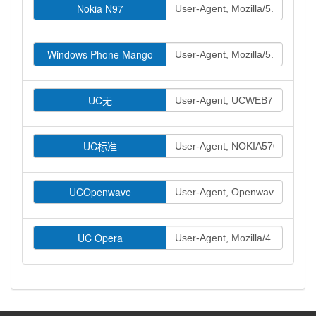
Nokia N97
Windows Phone Mango
UC无
UC标准
UCOpenwave
UC Opera