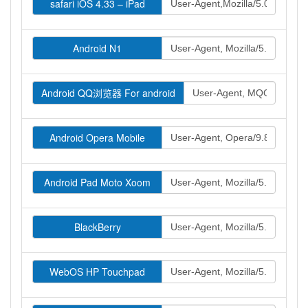
safari iOS 4.33 – iPad
Android N1
Android QQ浏览器 For android
Android Opera Mobile
Android Pad Moto Xoom
BlackBerry
WebOS HP Touchpad