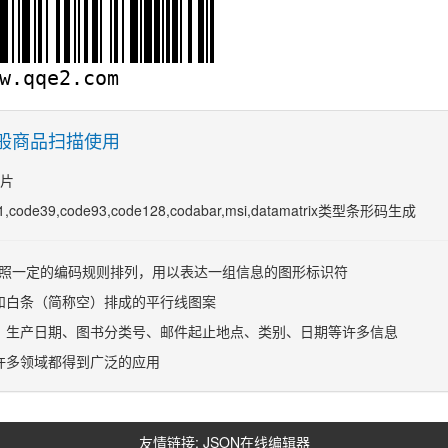
般商品扫描使用
图片
code39,code93,code128,codabar,msi,datamatrix类型条形码生成
白，按照一定的编码规则排列，用以表达一组信息的图形标识符
和白条（简称空）排成的平行线图案
、生产日期、图书分类号、邮件起止地点、类别、日期等许多信息
许多领域都得到广泛的应用
友情链接:
JSON在线编辑器