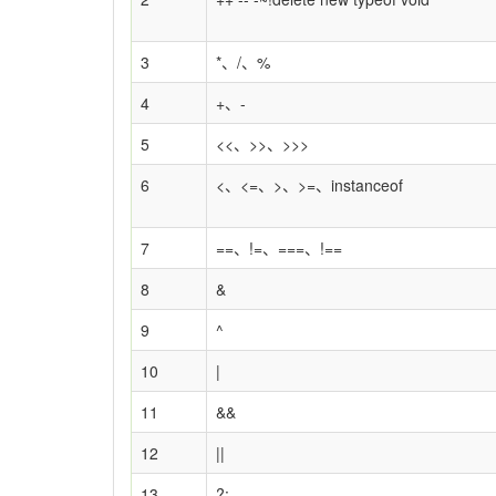
3
*、/、%
4
+、-
5
<<、>>、>>>
6
<、<=、>、>=、instanceof
7
==、!=、===、!==
8
&
9
^
10
|
11
&&
12
||
13
?: