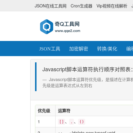
JSON在线工具网
Cron生成器
Vip视频在线解析
JSON工具
加密解密
转换/美化
编
Javascript脚本运算符执行顺序对照
Javascript脚本运算符优先级，是描述在
先级是运算表达式从左到右
优先级
运算符
1
、
、
[]
.
()
2
++ -- -~!delete new typeof void