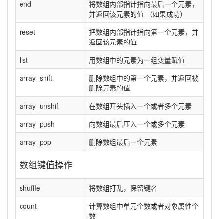
end
将数组内部指针指向最后一个元素，
并返回该元素的值 （如果成功）
reset
把数组内部指针指向第一个元素，并
返回该元素的值
list
用数组中的元素为一组变量赋值
array_shift
删除数组中的第一个元素，并返回被
删除元素的值
array_unshif
在数组开头插入一个或者多个元素
array_push
向数组最后压入一个或多个元素
array_pop
删除数组最后一个元素
数组键值操作
shuffle
将数组打乱，保留键名
count
计算数组中单元个数或者对象属性个
数