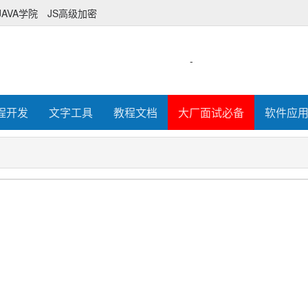
JAVA学院
JS高级加密
-
程开发
文字工具
教程文档
大厂面试必备
软件应