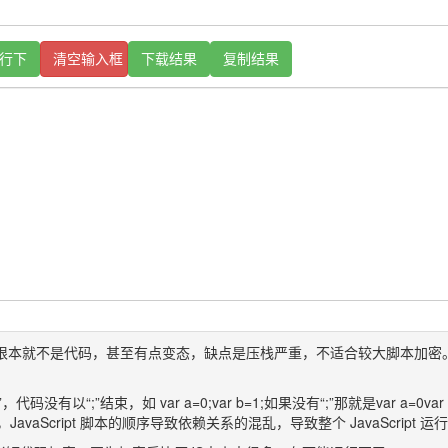
行下
清空输入框
下载结果
复制结果
码，或者说根本就不是代码，甚至有点变态，缺点是压栈严重，不适合较大脚本加密
}”，代码没有以“;”结束，如 var a=0;var b=1;如果没有“;”那就是var a=0
aScript 脚本的顺序导致依赖关系的混乱，导致整个 JavaScript 运