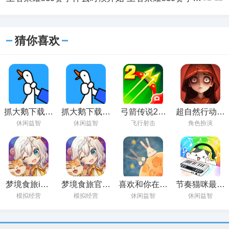
猜你喜欢
抓大鹅下载最
抓大鹅下载正
弓箭传说2官
超自然行动组
新版
版
方正版
官方版
休闲益智
休闲益智
飞行射击
角色扮演
梦境食旅iOS
梦境食旅官方
喜欢和你在一
节奏猫咪最新
版
版
起官方版
版
模拟经营
模拟经营
休闲益智
休闲益智