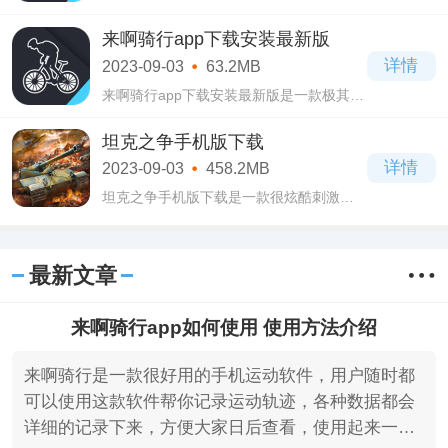
的手机运动健康软件，喜欢骑车运动的用
户可以使用一下这款来啊骑行下载安卓版
来啊骑行app下载安装最新版
软件，为用户提供了强大的功能，都是可
详情
2023-09-03
63.2MB
以免费
来啊骑行app下载安装最新版是一款极其好
用的手机运动软件，这款来啊骑行app下载
安装最新版软件界面设计的十分简洁清
坦克之争手机版下载
爽，操作起来很简单易上手，一点难度都
详情
2023-09-03
458.2MB
没有，这
坦克之争手机版下载是一款很炫酷刺激的
坦克游戏，在这款坦克之争手机版下载游
戏当中主要就是从基础的收集资源和升级
建筑开始，在开放的世界地图里面可自由
最新文章
去冒险
来啊骑行app如何使用 使用方法介绍
来啊骑行是一款很好用的手机运动软件，用户随时都
可以使用这款软件帮你记录运动轨迹，各种数据都会
详细的记录下来，方便大家日后查看，使用起来一点