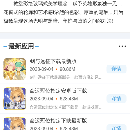
教堂彩绘玻璃式美学理念，赋予英雄形象独一无二
花窗式的轮廓和艺术感!浓烈的色彩、厚重的笔触，只为
极致呈现这场光明与黑暗、守护与堕落之间的对决!
最新应用
剑与远征下载最新版
详情
2023-09-04
90.86M
剑与远征下载最新版是一款西方魔幻风格
的策略卡牌游戏，利用全新的渲染技术打
造出手绘风格的精美游戏画面，游戏的玩
命运冠位指定安卓版下载
法丰富，加上多重角色养成系统吸引广大
详情
2023-09-04
628.43M
玩家。
命运冠位指定安卓版下载是一款游戏画面
精美、故事剧情引人入胜的策略卡牌手
游。玩家在游戏里可以与来自不同时代的
命运冠位指定下载最新版
强大英灵们建立契约。
详情
2023-09-04
628.43M