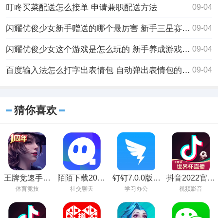
叮咚买菜配送怎么接单 申请兼职配送方法
09-04
闪耀优俊少女新手赠送的哪个最厉害 新手三星赛马娘选择攻略
09-04
闪耀优俊少女这个游戏是怎么玩的 新手养成游戏攻略
09-04
百度输入法怎么打字出表情包 自动弹出表情包的方法
09-04
猜你喜欢
王牌竞速手游
陌陌下载2023
钉钉7.0.0版下
抖音2022官方
下载
最新安装版本
载
最新版
体育竞技
社交聊天
学习办公
视频影音
手机版