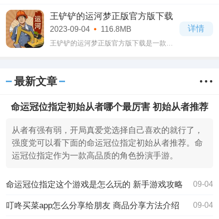
的冒险闯关类游戏，在这款疯狂兔子人官
方正版下载游戏当中为玩家提供了许多个
王铲铲的运河梦正版官方版下载
不同的关卡，很具有挑战性，操作简单易
详情
2023-09-04
116.8MB
上手
王铲铲的运河梦正版官方版下载是一款全
新上线的模拟经营类游戏，在这款王铲铲
的运河梦正版官方版下载游戏当中有着无
比精美细腻的画面场景，而且画质非常高
最新文章
清，玩
命运冠位指定初始从者哪个最厉害 初始从者推荐
从者有强有弱，开局真爱党选择自己喜欢的就行了，
强度党可以看下面的命运冠位指定初始从者推荐。命
运冠位指定作为一款高品质的角色扮演手游。
命运冠位指定这个游戏是怎么玩的 新手游戏攻略
09-04
叮咚买菜app怎么分享给朋友 商品分享方法介绍
09-04