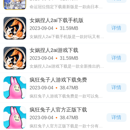
命运冠位指定下载最新版是一款由日本
DELiGHTWORKS公司开发的角色扮演类
型的卡牌战斗游戏。玩家扮演的主角和魔
女娲捏人2ai下载手机版
法师一样具有召唤英灵的能力，能召唤不
详情
2023-09-04
31.59MB
同时代的强大英灵
女娲捏人2ai下载手机版是一款好玩又有趣
的休闲益智类游戏，在这款女娲捏人2ai下
载手机版游戏当中能够看到细腻精美的画
女娲捏人2ai游戏下载
面，体验到高清的画质，玩起来会无比的
详情
2023-09-04
31.59MB
爽快刺
女娲捏人2ai游戏下载是一款全新推出的休
闲益智类游戏，有着非常精美细腻的游戏
画面，还提供了海量的玩法，操作简单易
疯狂兔子人游戏下载免费
上手，只需要轻触屏幕，拖动头、身体、
详情
2023-09-04
38.47MB
腿等各
疯狂兔子人游戏下载免费是一款可以免费
体验的冒险闯关类游戏，采用了非常清新
的卡通画面风格，让玩家能够回忆起趣味
疯狂兔子人官方正版下载
的童真，并且还能身临其境的去冒险闯
详情
2023-09-04
38.47MB
关，带给
疯狂兔子人官方正版下载是一款十分有趣