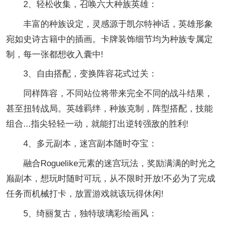
2、轻松收集，召唤六大种族英雄：
丰富的种族设定，灵感源于凯尔特神话，英雄形象
宛如史诗古籍中的插画。卡牌装饰细节均为种族专属定
制，每一张都想收入囊中!
3、自由搭配，变换阵容花式过关：
同样阵容，不同站位将带来完全不同的战斗结果，
甚至扭转战局。英雄羁绊，种族克制，阵型搭配，技能
组合...指尖轻轻一动，就能打出逆转强敌的胜利!
4、多元副本，迷宫副本随时夺宝：
融合Roguelike元素的迷宫玩法，奖励满满的时光之
巅副本，想玩时随时可玩，从不限时开放!不必为了完成
任务而机械打卡，放置游戏就该玩得休闲!
5、绮丽复古，独特玻璃彩绘画风：