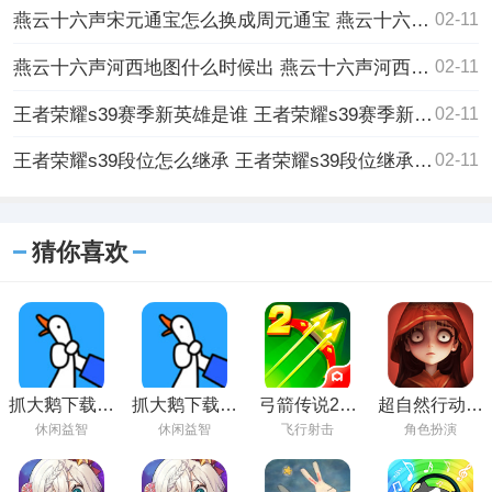
燕云十六声宋元通宝怎么换成周元通宝 燕云十六声宋元通宝换周元通宝方法介绍
02-11
燕云十六声河西地图什么时候出 燕云十六声河西地图上线时间一览
02-11
王者荣耀s39赛季新英雄是谁 王者荣耀s39赛季新英雄介绍
02-11
王者荣耀s39段位怎么继承 王者荣耀s39段位继承表一览
02-11
猜你喜欢
抓大鹅下载最
抓大鹅下载正
弓箭传说2官
超自然行动组
新版
版
方正版
官方版
休闲益智
休闲益智
飞行射击
角色扮演