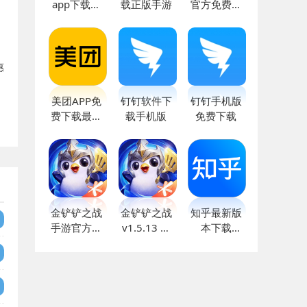
app下载官
载正版手游
官方免费下
方版
载
惠
美团APP免
钉钉软件下
钉钉手机版
费下载最新
载手机版
免费下载
版
金铲铲之战
金铲铲之战
知乎最新版
手游官方下
v1.5.13 最
本下载
载免费
新版
v9.17.0 安
卓版