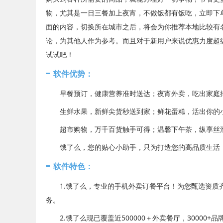
物，尤其是一日三餐加上夜宵，不做饭都有饭吃，立即下
面的内容，切换所在城市之后，将会为你推荐本地比较有
论，为其他人作为参考。而且对于新用户来说优惠力度超
试试吧！
软件优势：
早餐预订，健康营养准时送达；夜宵外卖，吃出家庭排
生鲜水果，新鲜尖货秒送到家；鲜花蛋糕，活出你的小
超市购物，万千百货触手可得；温馨下午茶，纵享丝滑
饿了么，您的贴心小助手，只为打造您的高品质生活！
软件特色：
1.饿了么，专业的手机外卖订餐平台！为您甄选资质齐
务。
2.饿了么现已覆盖近500000＋外卖餐厅，30000+品