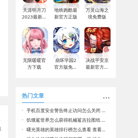
天涯明月刀
地铁跑酷最
万灵山海之
2023最新版
新官方正版
境免费版
下载
无限暖暖官
崩坏学园2
决战平安京
方下载
官方版免费
最新官方正
下载
版
热门文章
手机百度安全警告终止访问怎么关闭 关闭手机百度安全警告终止访问的方法
饥饿鲨世界怎么获得机械鲨吉拉图纸 饥饿鲨世界获得机械鲨吉拉图纸
以
曙光英雄的英雄排行榜怎么查看 查看英雄排行榜操作方法