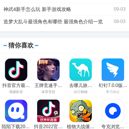
神武4新手怎么玩 新手游戏攻略
09-03
造梦大乱斗最强角色有哪些 最强角色介绍一览
09-03
猜你喜欢
抖音官方最新
王牌竞速手游
去哪儿旅行
钉钉7.0.0版下
版下载
下载
app官方下载
载
视频影音
体育竞技
出行购物
学习办公
陌陌下载2023
抖音2022官方
植物大战僵尸
夸克浏览器