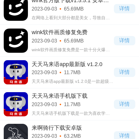
wink官方版下载v1.5.5.1 安卓最
的简单，丝毫难度都没有，而且还可以注
新版
详情
2023-09-03
65.69MB
册登录
在网络上看到大部分都是美女，导致自己
都有容貌焦虑了，那是你还没使用这款
wink官方版下载v1.5.5.1 安卓最新版拍摄软
wink软件画质修复免费
件，当你下载安装了之后，也可以成为大
详情
2023-09-03
65.69MB
美女，而
wink软件画质修复免费是一款十分火爆的
手机拍摄软件，也是专门喜欢拍照的用户
打造的软件，用户们可以随时进去使用，
天天马来语app最新版 v1.2.0
没有一点时间和空间限制，保证你们使用
详情
2023-09-03
11.7MB
之后都
天天马来语app最新版 v1.2.0是一款超级好
用的手机学习软件，用户们在这款天天马
来语app最新版 v1.2.0软件当中能够学习到
天天马来语手机版下载
马来西亚的语言，学起来也不会感觉到枯
详情
2023-09-03
11.7MB
燥无味
天天马来语手机版下载是一款为喜欢学习
马来语的用户打造的手机学习软件，这里
有着非常齐全的语音功能，还包含了各种
来啊骑行下载安卓版
场景的对话，让你可以真实的模拟相关对
详情
2023-09-03
63.2MB
话内容